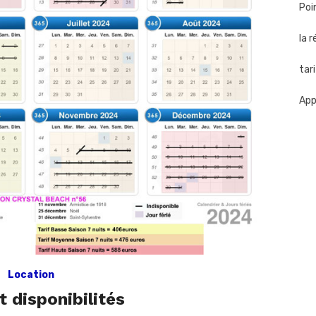
Poi
la 
tari
App
Location
t disponibilités