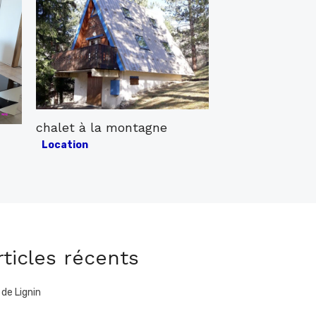
chalet à la montagne
Posted
Location
on
rticles récents
 de Lignin