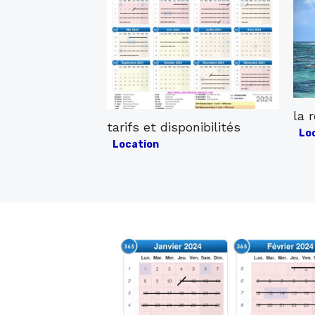
la 
tarifs et disponibilités
Post
Lo
Posted
Location
on
on