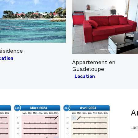
résidence
ed
cation
Appartement en
Guadeloupe
Posted
Location
on
A
Lac