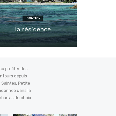
LOCATION
la résidence
Posted
on
na profiter des
lentours depuis
 Saintes, Petite
randonnée dans la
embarras du choix